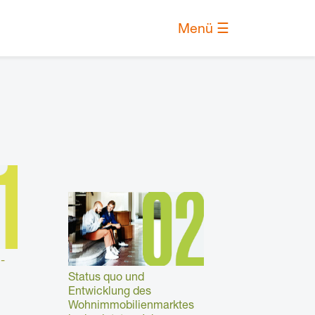
×
Menü ☰
02a | Aktuelle Kaufpreise
e?
02b | Erschwinglichkeit
-
02c | Preisdynamik
Status quo und
Entwicklung des
Wohnimmobilienmarktes