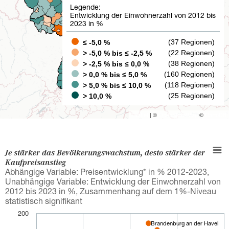
Legende:
Entwicklung der Einwohnerzahl von 2012 bis
2023 in %
(37 Regionen)
≤ -5,0 %
Stuttgart
(22 Regionen)
> -5,0 % bis ≤ -2,5 %
(38 Regionen)
> -2,5 % bis ≤ 0,0 %
München
(160 Regionen)
> 0,0 % bis ≤ 5,0 %
(118 Regionen)
> 5,0 % bis ≤ 10,0 %
(25 Regionen)
> 10,0 %
Leaflet
| ©
OpenStreetMap
©
CartoDB
Je stärker das Bevölkerungswachstum, desto stärker der
Kaufpreisanstieg
Abhängige Variable: Preisentwicklung* in % 2012-2023,
Unabhängige Variable: Entwicklung der Einwohnerzahl von
2012 bis 2023 in %, Zusammenhang auf dem 1%-Niveau
statistisch signifikant
200
Brandenburg an der Havel
Brandenburg an der Havel