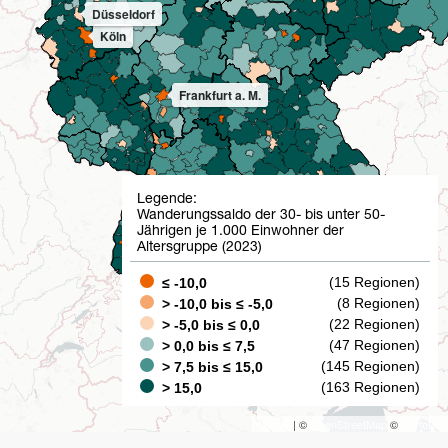
Düsseldorf
Köln
Frankfurt a. M.
Stuttgart
Legende:
Wanderungssaldo der 30- bis unter 50-
Jährigen je 1.000 Einwohner der
München ↓
Altersgruppe (2023)
(15 Regionen)
≤ -10,0
(8 Regionen)
> -10,0 bis ≤ -5,0
(22 Regionen)
> -5,0 bis ≤ 0,0
(47 Regionen)
> 0,0 bis ≤ 7,5
(145 Regionen)
> 7,5 bis ≤ 15,0
(163 Regionen)
> 15,0
Leaflet
| ©
OpenStreetMap
©
CartoDB
You are here: