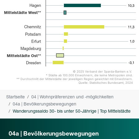
Hagen
10,3
10,3
Mittelstädte West**
Chemnitz
11,3
11,3
Potsdam
Erfurt
1,0
1,0
Magdeburg
Mittelstädte Ost**
Dresden
-3,1
-3,1
© 2025 Verband der Sparda-Banken e.V.
* Städte ab 100.000 Einwohnern, die keine Metropolen sind.
** Durchschnitt der Mittelstädte der jeweiligen Region gewichtet mit Einwohnern.
Quelle: Statistisches Bundesamt, 2024
You are here:
Startseite
04 | Wohnpräferenzen und -möglichkeiten
04a | Bevölkerungsbewegungen
Wanderungssaldo 30- bis unter 50-Jährige | Top Mittelstädte
04a | Bevölkerungsbewegungen