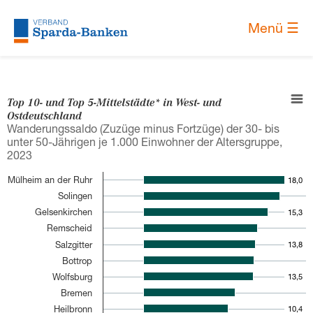
Skip to main content
×
Menü ☰
Top 10- und Top 5-Mittelstädte* in West- und
Ostdeutschland
Wanderungssaldo (Zuzüge minus Fortzüge) der 30- bis
unter 50-Jährigen je 1.000 Einwohner der Altersgruppe,
2023
Mülheim an der Ruhr
18,0
18,0
Solingen
Gelsenkirchen
15,3
15,3
Remscheid
Salzgitter
13,8
13,8
Bottrop
Wolfsburg
13,5
13,5
Bremen
Heilbronn
10,4
10,4