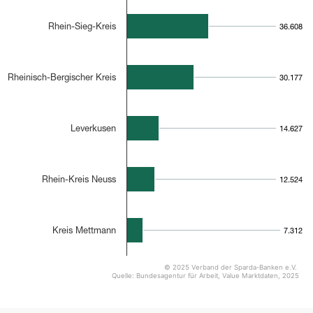
Rhein-Sieg-Kreis
36.608
36.608
Rheinisch-Bergischer Kreis
30.177
30.177
Leverkusen
14.627
14.627
Rhein-Kreis Neuss
12.524
12.524
Kreis Mettmann
7.312
7.312
© 2025 Verband der Sparda-Banken e.V.
Quelle: Bundesagentur für Arbeit, Value Marktdaten, 2025