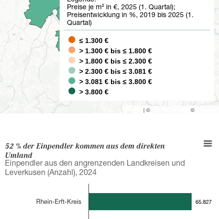
Preise je m² in €, 2025 (1. Quartal);
📍
Eitorf
Preisentwicklung in %, 2019 bis 2025 (1.
3.135 €
Quartal)
23,9 %
≤ 1.300 €
> 1.300 € bis ≤ 1.800 €
> 1.800 € bis ≤ 2.300 €
> 2.300 € bis ≤ 3.081 €
> 3.081 € bis ≤ 3.800 €
> 3.800 €
Leaflet
| ©
OpenStreetMap
©
CartoDB
52 % der Einpendler kommen aus dem direkten
Umland
Einpendler aus den angrenzenden Landkreisen und
Leverkusen (Anzahl), 2024
Rhein-Erft-Kreis
65.827
65.827