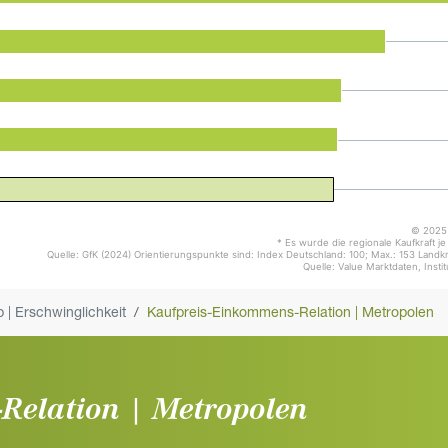
© 2025 
* Es wurde die regionale Kaufkraft j
Quelle: GfK (2024) Orientierungspunkte sind: Index Deutschland: 100; Max.: 153 Landk
Quelle: Value Marktdaten, Insti
 | Erschwinglichkeit
Kaufpreis-Einkommens-Relation | Metropolen
Relation | Metropolen