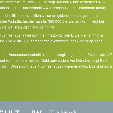
eine Immobilie im Jahr 2025 beträgt 360.000 € und besteht zu 87 %
utschland im Durchschnitt 6,4 Jahreshaushalts-einkommen (netto).
hschnittlichen Investitionsvolumen gleichkommen, gelten als
liche Wohnfläche, die man für 360.000 € erwerben kann, liegt bei
itel 2a) in Deutschland bei 117 m².
,3 Jahreshaushaltseinkommen (netto) für den Erwerb einer 117 m²
üssen mehr als 9,0 Jahresnettoeinkommen für 117 m² eingeplant
r im Bundesdurchschnitt als erschwinglich geltenden Fläche von 117
toeinkommen am meisten Geld aufwenden. Auf München folgt Berlin
ist in Düsseldorf mit 9,1 Jahresnettoeinkommen nötig. Das sind noch