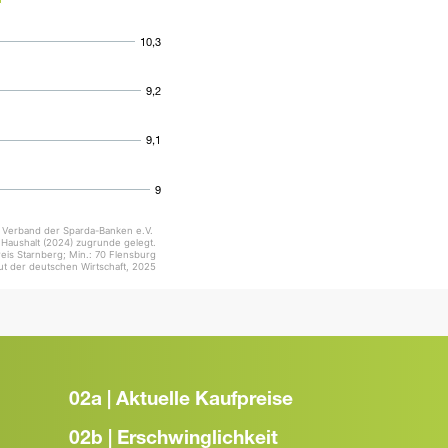
10,3
10,3
9,2
9,2
9,1
9,1
9
9
Verband der Sparda-Banken e.V.
e Haushalt (2024) zugrunde gelegt.
reis Starnberg; Min.: 70 Flensburg
tut der deutschen Wirtschaft, 2025
02a | Aktuelle Kaufpreise
02b | Erschwinglichkeit